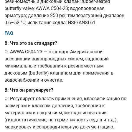
резиноместный дисковый клапан; rubber‑seated
butterfly valve; AWWA C504‑23; водопроводная
арматура; давление 250 psi; температурный диапазон
0.6–52 °C; испытания седла; NSF/ANSI 61.
FAQ
В: Что это за стандарт?
О: AWWA C504‑23 — стандарт Американской
ассоциации водопроводных систем, задающий
минимальные требования к резиноместным
дисковым (butterfly) клапанам для применения в
водоснабжении и очистке.
В: Что он регулирует?
О: Регулирует область применения, классификацию по
размерам и классам давления, требования к
материалам и покрытиям, методы испытаний
(гидростатические, на герметичность седла и т.д.),
маркировку и сопроводительную документацию.