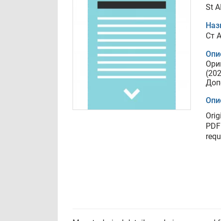
St A
Наз
Ст A
Опи
Ори
(20
Доп
Опи
Orig
PDF 
requ