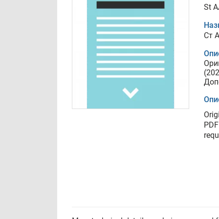
St 
Наз
Cт 
Опи
Ори
(20
Доп
Опи
Orig
PDF 
requ