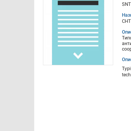
SNT
Наз
СНТ
Опи
Тип
ант
соо
Опи
Typi
tech