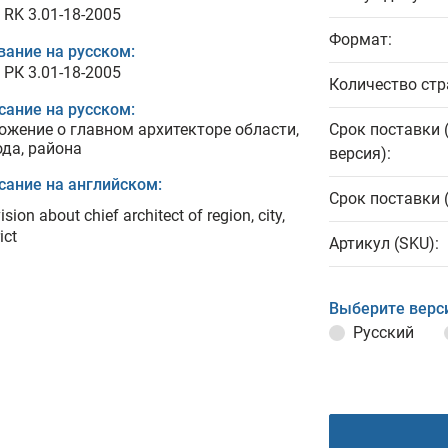
 RK 3.01-18-2005
Формат:
вание на русском:
 РК 3.01-18-2005
Количество стр
сание на русском:
ожение о главном архитекторе области,
Срок поставки 
ода, района
версия):
сание на английском:
Срок поставки 
ision about chief architect of region, city,
ict
Артикул (SKU):
Выберите верс
Русский