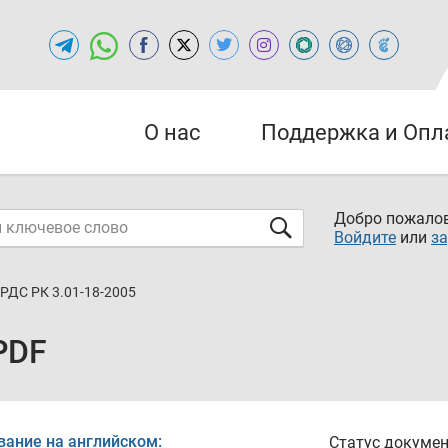
О нас
Поддержка и Опл
Добро пожалов
Войдите
или
за
РДС РК 3.01-18-2005
PDF
вание на английском:
Статус докумен