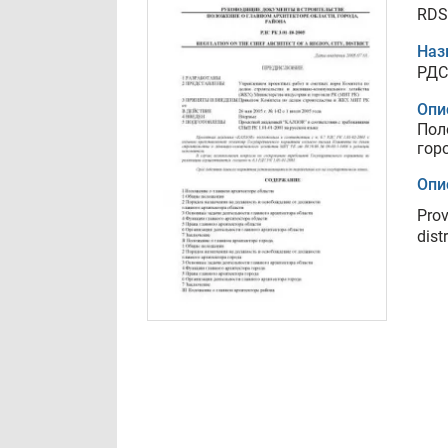
RDS
Наз
РДС
Опи
Пол
гор
Опи
Prov
distr