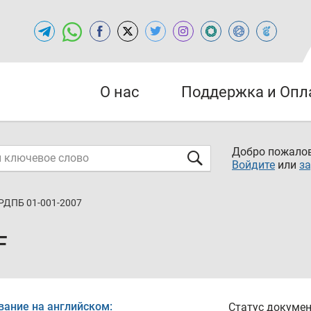
О нас
Поддержка и Опл
Добро пожалов
Войдите
или
за
РДПБ 01-001-2007
F
вание на английском:
Статус докумен