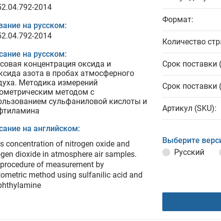
52.04.792-2014
Формат:
вание на русском:
52.04.792-2014
Количество стр
сание на русском:
совая концентрация оксида и
Срок поставки 
ксида азота в пробах атмосферного
духа. Методика измерений
Срок поставки 
ометрическим методом с
ользованием сульфаниловой кислоты и
Артикул (SKU):
афтиламина
сание на английском:
Выберите верс
 concentration of nitrogen oxide and
Русский
ogen dioxide in atmosphere air samples.
 procedure of measurement by
ometric method using sulfanilic acid and
phthylamine