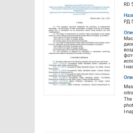
RD 
Наз
РД 
Опи
Мас
дио
воз
фот
исп
I-н
Опи
Mass
nitr
The
phot
I-na