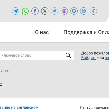
О нас
Поддержка и Опл
Добро пожалов
Войдите
или
за
-2014
F
вание на английском:
Статус докумен