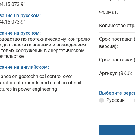
34.15.073-91
Формат:
вание на русском:
34.15.073-91
Количество стр
сание на русском:
оводство по геотехническому контролю
Срок поставки 
подготовкой оснований и возведением
версия):
нтовых сооружений в энергетическом
оительстве
Срок поставки 
сание на английском:
Артикул (SKU):
ance on geotechnical control over
aration of grounds and erection of soil
ctures in power engineering
Выберите верс
Русский