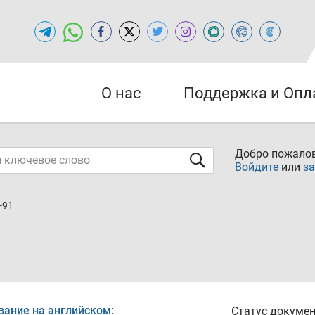
О нас
Поддержка и Опл
Добро пожалов
Войдите
или
за
-91
вание на английском:
Статус докумен