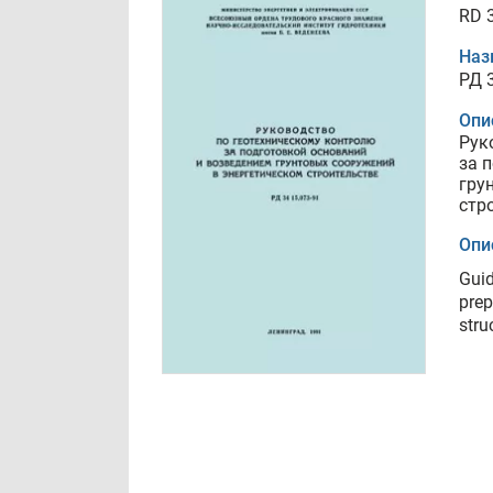
RD 
Наз
РД 
Опи
Рук
за 
гру
стр
Опи
Guid
prep
stru