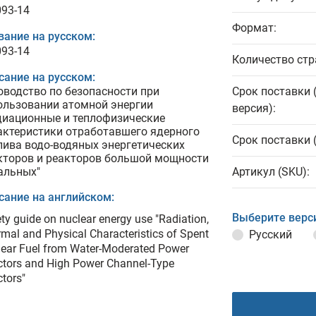
093-14
Формат:
вание на русском:
093-14
Количество стр
сание на русском:
оводство по безопасности при
Срок поставки 
ользовании атомной энергии
версия):
диационные и теплофизические
актеристики отработавшего ядерного
Срок поставки 
лива водо-водяных энергетических
кторов и реакторов большой мощности
альных"
Артикул (SKU):
сание на английском:
Выберите верс
ty guide on nuclear energy use "Radiation,
mal and Physical Characteristics of Spent
Русский
ear Fuel from Water-Moderated Power
tors and High Power Channel-Type
tors"