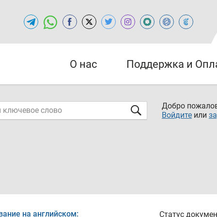
О нас
Поддержка и Опл
Добро пожалов
Войдите
или
за
вание на английском:
Статус докумен