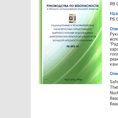
RB 
Наз
РБ 
Опи
Рук
исп
"Ра
хар
топ
реа
кан
Опи
Safe
Ther
Nucl
Reac
Reac