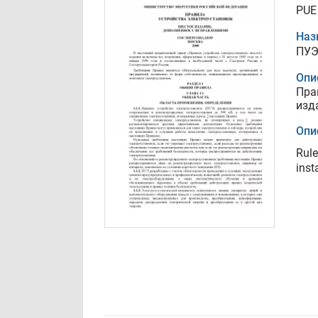
PUE 
Наз
ПУЭ
Опи
Пра
изд
Опи
Rule
inst