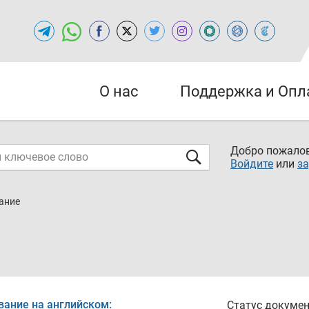
О нас
Поддержка и Опл
Добро пожалов
Войдите
или
за
дание
вание на английском:
Статус докумен