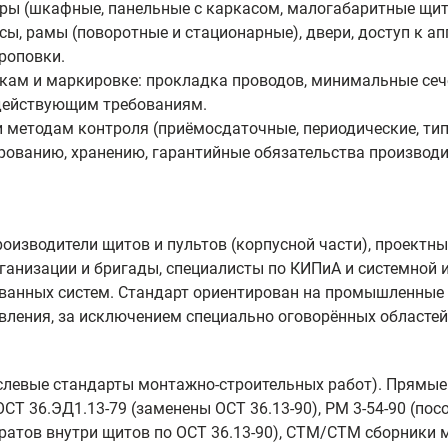
ры (шкафные, панельные с каркасом, малогабаритные щиты
ы, рамы (поворотные и стационарные), двери, доступ к ап
троповки.
кам и маркировке: прокладка проводов, минимальные сеч
 действующим требованиям.
и методам контроля (приёмосдаточные, периодические, ти
рованию, хранению, гарантийные обязательства производи
оизводители щитов и пультов (корпусной части), проектны
анизации и бригады, специалисты по КИПиА и системной и
нных систем. Стандарт ориентирован на промышленные п
ления, за исключением специально оговорённых областей 
аслевые стандарты монтажно‑строительных работ). Прямые
ОСТ 36.ЭД1.13-79 (заменены ОСТ 36.13-90), РМ 3-54-90 (по
аратов внутри щитов по ОСТ 36.13-90), СТМ/СТМ сборники 