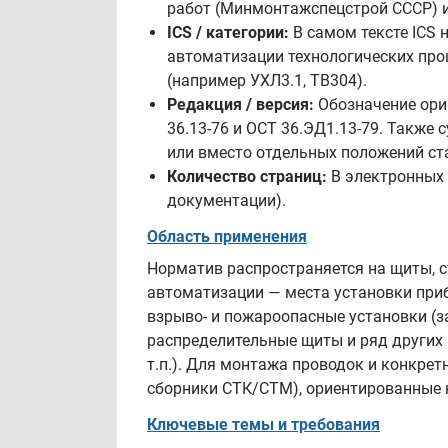
работ (Минмонтажспецстрой СССР) и
ICS / категории:
В самом тексте ICS 
автоматизации технологических проц
(например УХЛ3.1, ТВ304).
Редакция / версия:
Обозначение ориг
36.13-76 и ОСТ 36.ЭД1.13-79. Также
или вместо отдельных положений ст
Количество страниц:
В электронных 
документации).
Область применения
Норматив распространяется на щиты, 
автоматизации — места установки приб
взрыво- и пожароопасные установки (з
распределительные щиты и ряд других 
т.п.). Для монтажа проводок и конкре
сборники СТК/СТМ), ориентированные 
Ключевые темы и требования