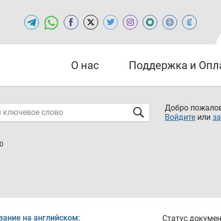
О нас
Поддержка и Опл
Добро пожалов
Войдите
или
за
0
вание на английском:
Статус докумен