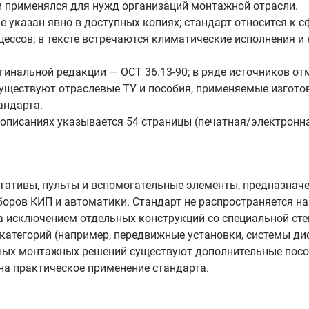
 применялся для нужд организаций монтажной отрасли.
не указан явно в доступных копиях; стандарт относится к 
ессов; в тексте встречаются климатические исполнения и
инальной редакции — ОСТ 36.13-90; в ряде источников от
 существуют отраслевые ТУ и пособия, применяемые изгот
андарта.
описаниях указывается 54 страницы (печатная/электронн
стативы, пульты и вспомогательные элементы, предназна
оров КИП и автоматики. Стандарт не распространяется на
а исключением отдельных конструкций со специальной ст
категорий (например, передвижные установки, системы д
тных монтажных решений существуют дополнительные пособ
на практическое применение стандарта.