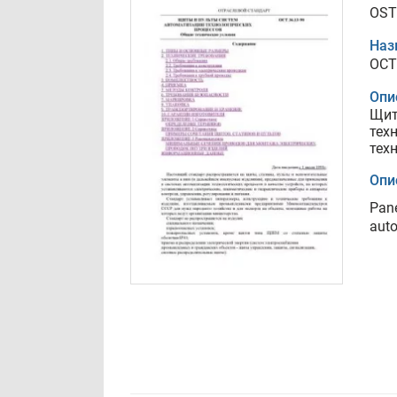
OST
Наз
ОСТ
Опи
Щит
тех
тех
Опи
Pane
auto