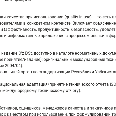
и качества при использовании (quality in use) — то есть
зователями в конкретном контексте. Включает объяснение
и (эффективность, продуктивность, безопасность, удовлет
е и информативные приложения с процессом оценки и фо
здание O'z DSt, доступно в каталоге нормативных докуме
е принятие/издание); оригинальный международный технич
ие 2004/04).
иональный орган по стандартизации Республики Узбекиста
ациональная адаптация/принятие технического отчёта ISO/
у международному техническому отчёту).
ботчиков, оценщиков, менеджеров качества и заказчиков 
х с качеством при использовании, при формулировании тр