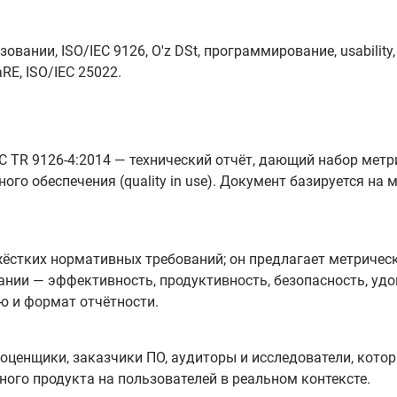
овании, ISO/IEC 9126, O'z DSt, программирование, usabilit
RE, ISO/IEC 25022.
EC TR 9126-4:2014 — технический отчёт, дающий набор мет
го обеспечения (quality in use). Документ базируется на
 жёстких нормативных требований; он предлагает метриче
ании — эффективность, продуктивность, безопасность, уд
ю и формат отчётности.
, оценщики, заказчики ПО, аудиторы и исследователи, ко
ого продукта на пользователей в реальном контексте.