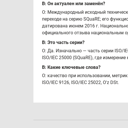
В: Он актуален или заменён?
О: Международный исходный технический
переходе на серию SQuaRE; его функци
датирована июнем 2016 г. Национально
официального отзыва национальным ор
В: Это часть серии?
О: Да. Изначально — часть серии ISO/I
ISO/IEC 25000 (SQuaRE), где измерение
В: Какие ключевые слова?
О: качество при использовании, метрик
ISO/IEC 9126, ISO/IEC 25022, O'z DSt.