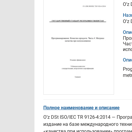
O’z 
Наз
O’z 
Опи
Про
Час
исп
Опи
Prog
metr
Полное наименование и описание
O’z DSt ISO/IEC TR 9126-4:2014 — Прог
издание на базе международного техни
«качества при использовании» програ