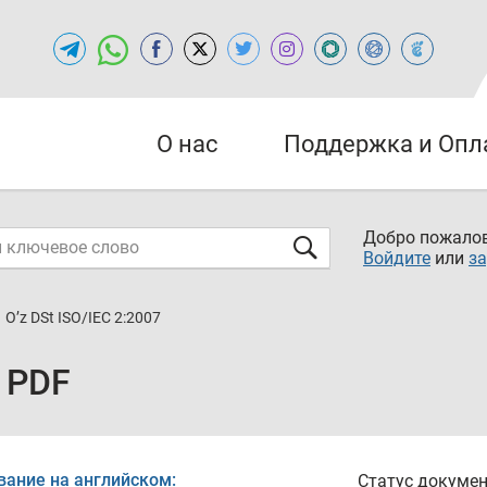
О нас
Поддержка и Опл
Добро пожалов
Войдите
или
за
O’z DSt ISO/IEC 2:2007
7 PDF
вание на английском:
Статус докумен