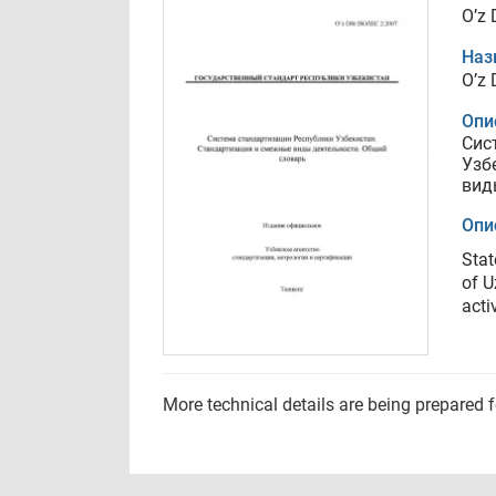
O’z 
Наз
O’z 
Опи
Сис
Узб
вид
Опи
Stat
of U
acti
More technical details are being prepared 