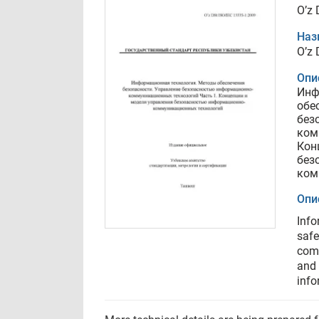
O’z 
Наз
O’z 
Опи
Инф
обе
без
ком
Кон
без
ком
Опи
Info
safe
comm
and 
info