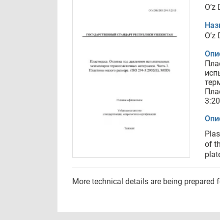
O’z 
Наз
O’z 
Опи
Пла
исп
тер
Пла
3:2
Опи
Plas
of t
plat
More technical details are being prepared 