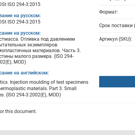
DSt ISO 294-3:2015
Формат:
вание на русском:
DSt ISO 294-3:2015
Срок поставки 
сание на русском:
стмасса. Отливка под давлением
Артикул (SKU):
ытательных экземпляров
мопластичных материалов. Часть 3.
стины малого размера. (ISO 294-
002(Е), MOD)
сание на английском:
tics. Injection moulding of test specimens
hermoplastic materials. Part 3. Small
es. (ISO 294-3:2002(Е), MOD)
for this document.