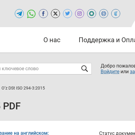
О нас
Поддержка и Опл
Добро пожалов
Войдите
или
за
O’z DSt ISO 294-3:2015
5 PDF
вание на английском:
Статус докумен