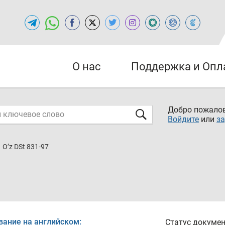
О нас
Поддержка и Опл
Добро пожалов
Войдите
или
за
O’z DSt 831-97
вание на английском:
Статус докумен