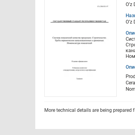
O’z 
Наз
O’z 
Опи
Сис
Стр
кан
Ном
Опи
Prod
Cera
Nome
More technical details are being prepared 