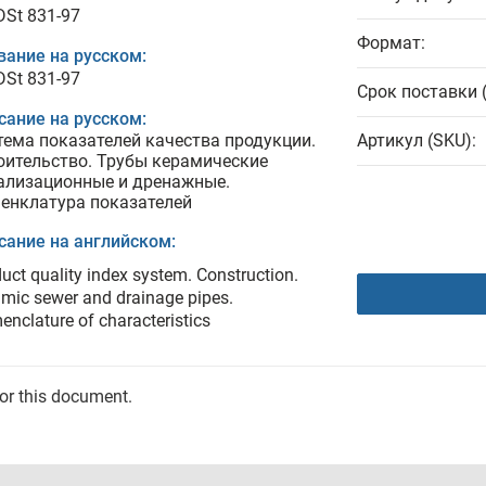
DSt 831-97
Формат:
вание на русском:
DSt 831-97
Срок поставки 
сание на русском:
тема показателей качества продукции.
Артикул (SKU):
оительство. Трубы керамические
ализационные и дренажные.
енклатура показателей
сание на английском:
uct quality index system. Construction.
mic sewer and drainage pipes.
nclature of characteristics
for this document.