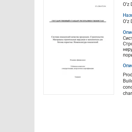
O’z 
Наз
O’z 
Опи
Сис
Стр
нер
пор
Опи
Prod
Buil
conc
char