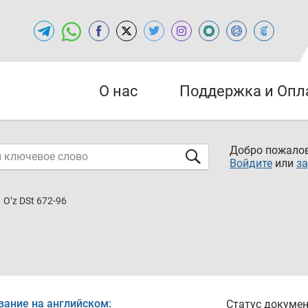
О нас
Поддержка и Опл
Добро пожалов
Войдите
или
за
O’z DSt 672-96
вание на английском:
Статус докумен