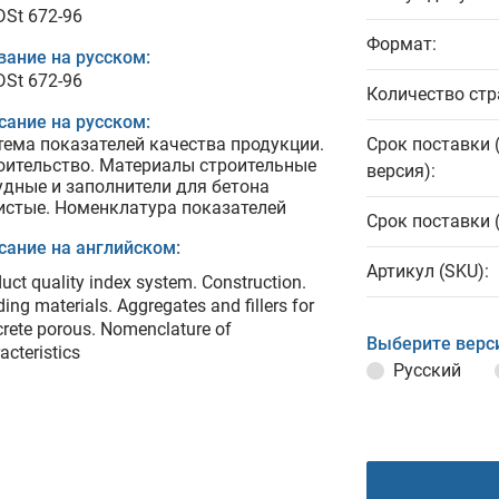
DSt 672-96
Формат:
вание на русском:
DSt 672-96
Количество стр
сание на русском:
тема показателей качества продукции.
Срок поставки 
оительство. Материалы строительные
версия):
удные и заполнители для бетона
истые. Номенклатура показателей
Срок поставки 
сание на английском:
Артикул (SKU):
uct quality index system. Construction.
ding materials. Aggregates and fillers for
rete porous. Nomenclature of
Выберите верс
acteristics
Русский