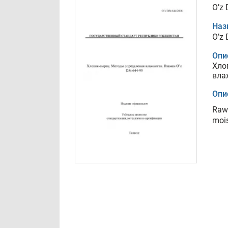
O’z 
Наз
O’z 
Опи
Хло
вла
Опи
Raw 
mois