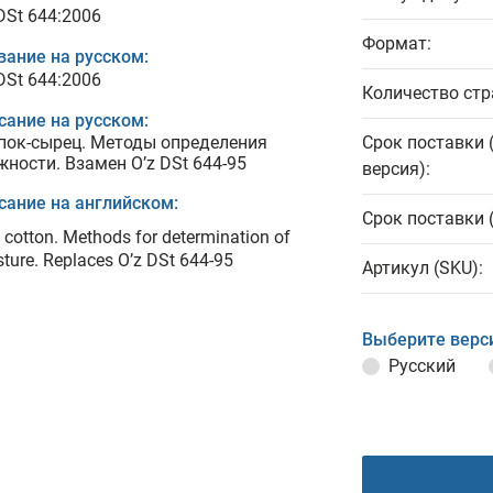
DSt 644:2006
Формат:
вание на русском:
DSt 644:2006
Количество стр
сание на русском:
пок-сырец. Методы определения
Срок поставки 
жности. Взамен O’z DSt 644-95
версия):
сание на английском:
Срок поставки 
cotton. Methods for determination of
ture. Replaces O’z DSt 644-95
Артикул (SKU):
Выберите верс
Русский