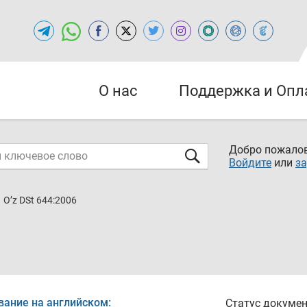
О нас
Поддержка и Опл
Добро пожалов
Войдите
или
за
O’z DSt 644:2006
вание на английском:
Статус докумен