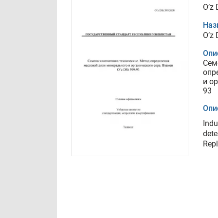
O’z 
Наз
O’z 
Опи
Сем
опр
и о
93
Опи
Indu
dete
Repl