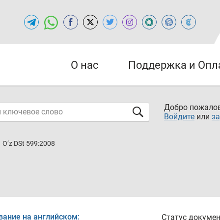
О нас
Поддержка и Опл
Добро пожалов
Войдите
или
за
O’z DSt 599:2008
вание на английском:
Статус докумен