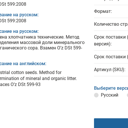
DSt 599:2008
Формат:
вание на русском:
DSt 599:2008
Количество стр
сание на русском:
ена хлопчатника технические. Метод
Срок поставки 
еделения массовой доли минерального
версия):
рганического сора. Взамен O’z DSt 599-
Срок поставки 
сание на английском:
Артикул (SKU):
strial cotton seeds. Method for
rmination of mineral and organic litter.
aces O’z DSt 599-93
Выберите верс
Русский