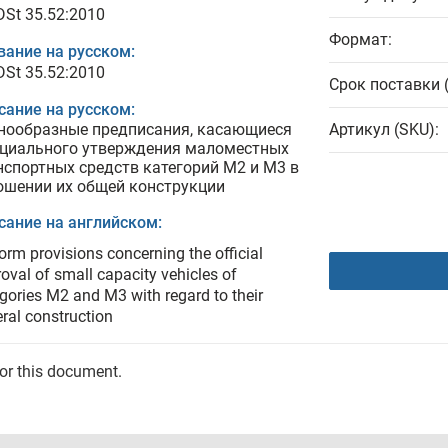
DSt 35.52:2010
Формат:
вание на русском:
DSt 35.52:2010
Срок поставки 
сание на русском:
нообразные предписания, касающиеся
Артикул (SKU):
циального утверждения маломестных
нспортных средств категорий М2 и М3 в
ошении их общей конструкции
сание на английском:
orm provisions concerning the official
oval of small capacity vehicles of
gories M2 and M3 with regard to their
ral construction
for this document.