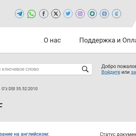
О нас
Поддержка и Опл
Добро пожалов
Войдите
или
за
O’z DSt 35.52:2010
F
вание на английском:
Статус докумен