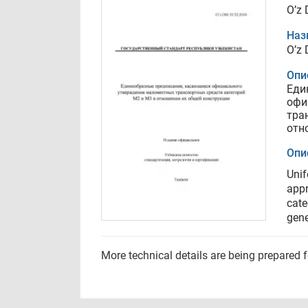
O’z 
Наз
O’z 
Опи
Еди
офи
тра
отн
Опи
Unif
appr
cate
gene
More technical details are being prepared 