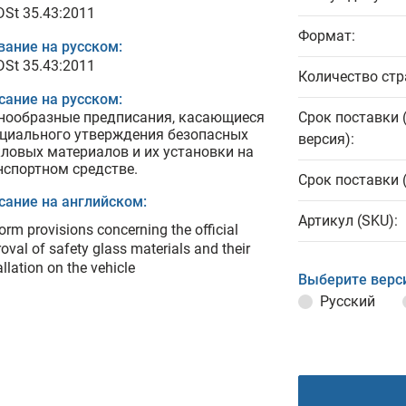
DSt 35.43:2011
Формат:
вание на русском:
DSt 35.43:2011
Количество стр
сание на русском:
нообразные предписания, касающиеся
Срок поставки 
циального утверждения безопасных
версия):
кловых материалов и их установки на
нспортном средстве.
Срок поставки 
сание на английском:
Артикул (SKU):
orm provisions concerning the official
oval of safety glass materials and their
allation on the vehicle
Выберите верс
Русский