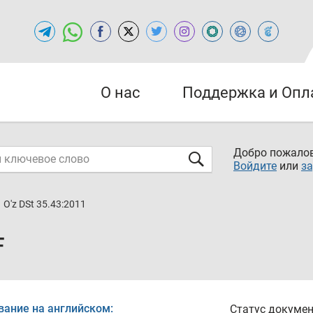
О нас
Поддержка и Опл
Добро пожалов
Войдите
или
за
O'z DSt 35.43:2011
F
вание на английском:
Статус докумен