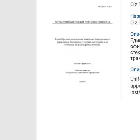
O'z 
Наз
O'z 
Опи
Еди
офи
сте
тра
Опи
Unif
appr
inst