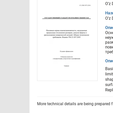
O’z
Наз
O’z
Опи
Осн
неу
раз
пов
тре
Опи
Basi
limi
shap
surf
Repl
More technical details are being prepared 