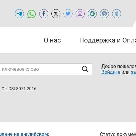
О нас
Поддержка и Опл
Добро пожалов
Войдите
или
за
O’z DSt 3071:2016
вание на английском:
Статус докумен