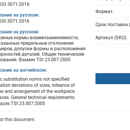
 DSt 3071:2016
Формат:
вание на русском:
 DSt 3071:2016
Срок поставки 
сание на русском:
овные нормы взаимозаменяемости,
Артикул (SKU):
казанные предельные отклонения
меров, допуски формы и расположения
ерхностей деталей. Общие технические
бования. Взамен TSt 23.007:2005
сание на английском:
c substitution norms not specified
tation deviations of sizes, toleance of
e and arrangement of the workpiece
aces. General technical requirements.
aces TSt 23.007:2005
for this document.