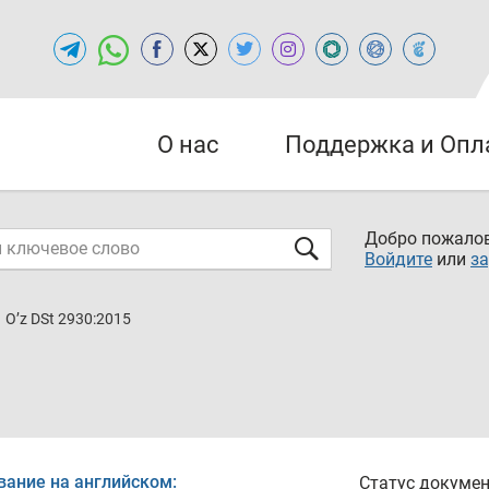
О нас
Поддержка и Опл
Добро пожалов
Войдите
или
за
O’z DSt 2930:2015
вание на английском:
Статус докумен