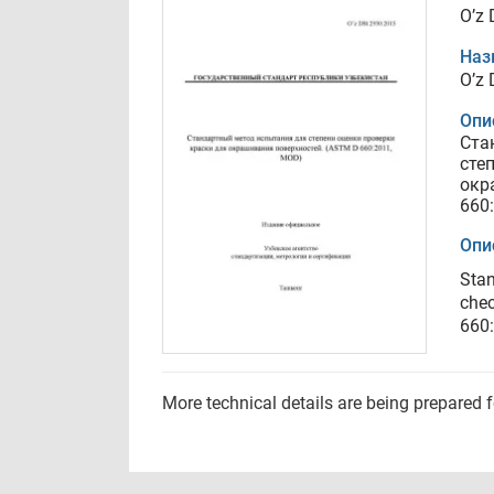
O’z
Наз
O’z
Опи
Ста
сте
окр
660
Опи
Stan
chec
660
More technical details are being prepared 