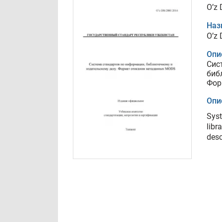
O’z
Наз
O’z
Опи
Сис
биб
Фор
Опи
Syst
libr
desc