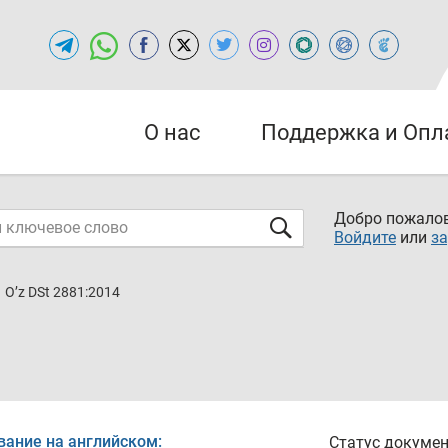
О нас
Поддержка и Опл
Добро пожалов
Войдите
или
за
O’z DSt 2881:2014
вание на английском:
Статус докумен