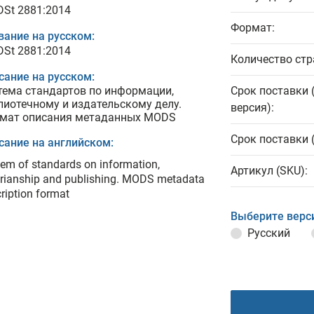
 DSt 2881:2014
Формат:
вание на русском:
 DSt 2881:2014
Количество стр
сание на русском:
тема стандартов по информации,
Срок поставки 
лиотечному и издательскому делу.
версия):
мат описания метаданных MODS
Срок поставки 
сание на английском:
em of standards on information,
Артикул (SKU):
arianship and publishing. MODS metadata
ription format
Выберите верс
Русский