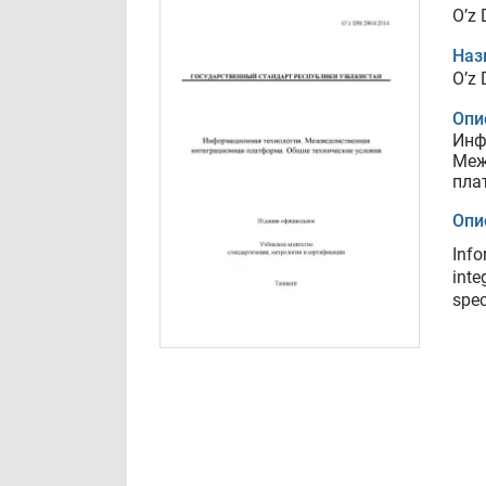
O’z
Наз
O’z
Опи
Инф
Меж
пла
Опи
Info
inte
spec