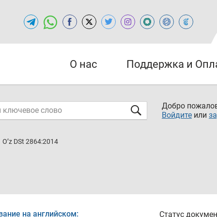
О нас
Поддержка и Опл
Добро пожалов
Войдите
или
за
O’z DSt 2864:2014
вание на английском:
Статус докумен