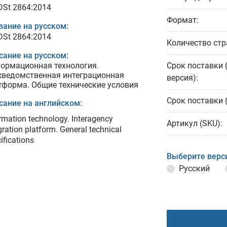
 DSt 2864:2014
Формат:
вание на русском:
 DSt 2864:2014
Количество стр
сание на русском:
ормационная технология.
Срок поставки 
ведомственная интеграционная
версия):
тформа. Общие технические условия
Срок поставки 
сание на английском:
rmation technology. Interagency
Артикул (SKU):
gration platform. General technical
ifications
Выберите верс
Русский