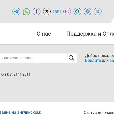
О нас
Поддержка и Опл
Добро пожалов
Войдите
или
за
O’z DSt 2141:2011
вание на английском:
Статус докумен