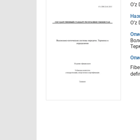
O’z
Наз
O’z
Опи
Вол
Тер
Опи
Fibe
defi