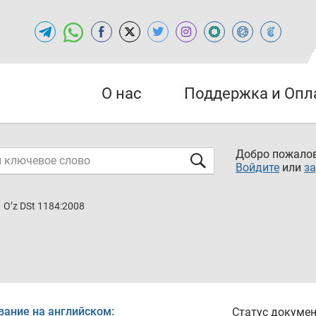
О нас
Поддержка и Опл
Добро пожалов
Войдите
или
за
O’z DSt 1184:2008
вание на английском:
Статус докумен