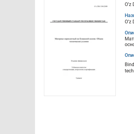
O’z
Наз
O’z
Опи
Мат
осн
Опи
Bind
tech