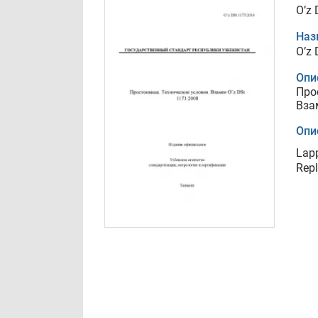
O’z
Наз
O’z
Опи
Про
Вза
Опи
Lapp
Repl