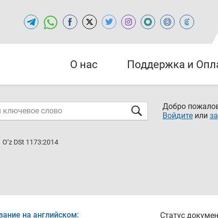
О нас
Поддержка и Опл
Добро пожалов
Войдите
или
за
O’z DSt 1173:2014
вание на английском:
Статус докумен