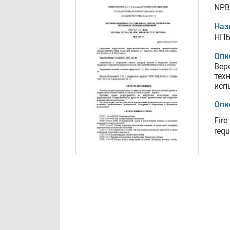
NPB
Наз
НПБ
Опи
Вер
тех
исп
Опи
Fire
requ