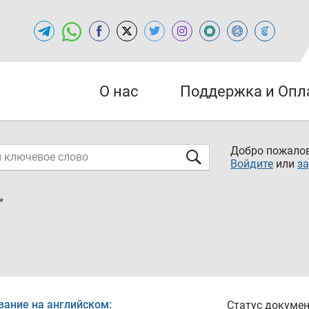
О нас
Поддержка и Опл
Добро пожалов
Войдите
или
за
*
вание на английском:
Статус докумен