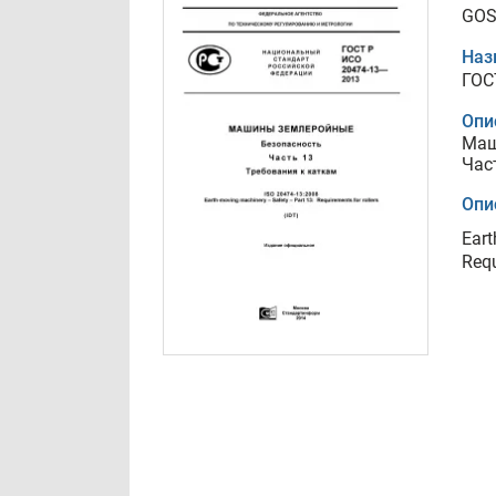
GOS
Наз
ГОС
Опи
Маш
Час
Опи
Eart
Requ