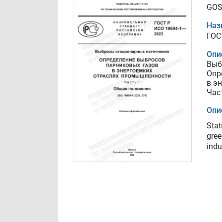
GOS
Наз
ГОС
Опи
Выб
Опр
в э
Час
Опи
Stat
gree
indu