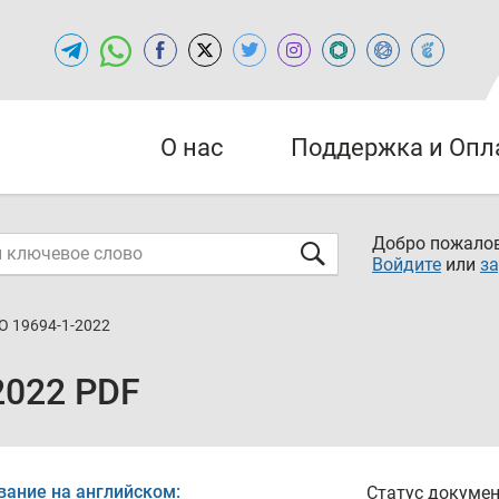
О нас
Поддержка и Опл
Добро пожалов
Войдите
или
за
О 19694-1-2022
2022 PDF
вание на английском:
Статус докумен