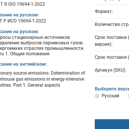
T R ISO 19694-1-2022
Формат:
вание на русском:
Т Р ИСО 19694-1-2022
Количество стр
сание на русском:
росы стационарных источников.
Срок поставки 
еделение выбросов парниковых газов
версия):
нергоемких отраслях промышленности.
ть 1. Общие положения
Срок поставки 
сание на английском:
Артикул (SKU):
ionary source emissions. Determination of
nhouse gas emissions in energy-intensive
stries. Part 1. General aspects
Выберите верс
Русский