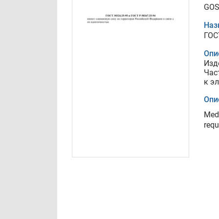
GOS
Наз
ГОС
Опи
Изд
Час
к э
Опи
Medi
requ