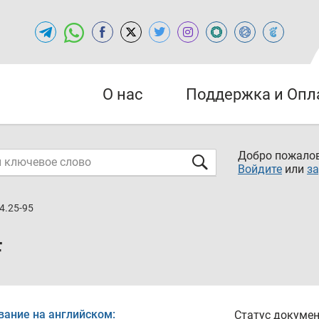
О нас
Поддержка и Опл
Добро пожалов
Войдите
или
за
4.25-95
F
вание на английском:
Статус докумен