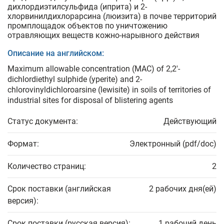
дихлордиэтилсульфида (иприта) и 2-
хлорвинилдихлорарсина (люизита) в почве территорий
промплощадок объектов по уничтожению
отравляющих веществ кожно-нарывного действия
Описание на английском:
Maximum allowable concentration (MAC) of 2,2'-
dichlordiethyl sulphide (yperite) and 2-
chlorovinyldichloroarsine (lewisite) in soils of territories of
industrial sites for disposal of blistering agents
Статус документа:
Действующий
Формат:
Электронный (pdf/doc)
Количество страниц:
2
Срок поставки (английская
2 рабочих дня(ей)
версия):
Срок поставки (русская версия):
1 рабочий день