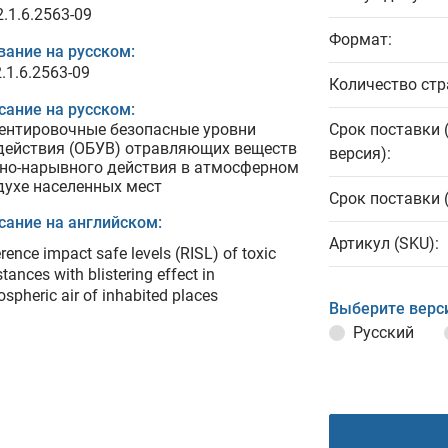
.1.6.2563-09
Формат:
вание на русском:
.1.6.2563-09
Количество стр
сание на русском:
ентировочные безопасные уровни
Срок поставки 
действия (ОБУВ) отравляющих веществ
версия):
но-нарывного действия в атмосферном
духе населенных мест
Срок поставки 
сание на английском:
Артикул (SKU):
rence impact safe levels (RISL) of toxic
tances with blistering effect in
spheric air of inhabited places
Выберите верс
Русский