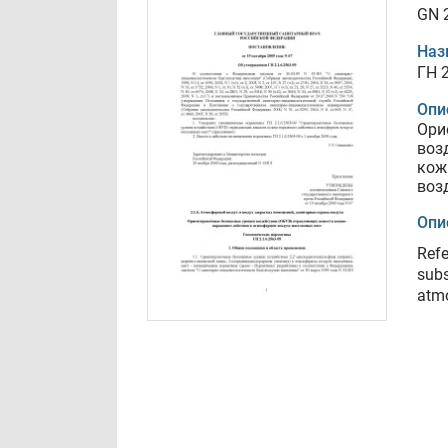
GN 2
Наз
ГН 2
Опи
Ори
воз
кож
воз
Опи
Refe
subs
atmo