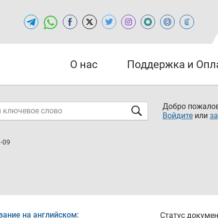
О нас
Поддержка и Опл
Добро пожалов
Войдите
или
за
3-09
вание на английском:
Статус докумен